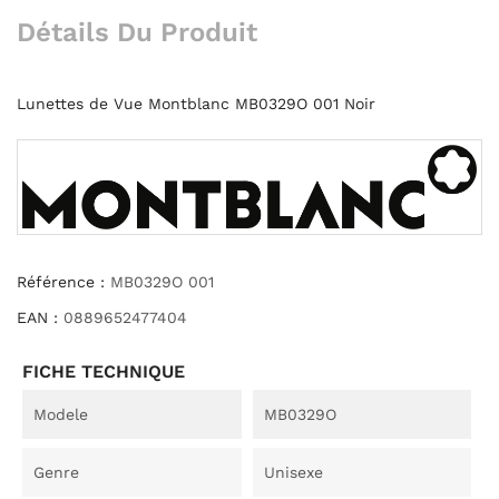
Détails Du Produit
Lunettes de Vue Montblanc MB0329O 001 Noir
Référence :
MB0329O 001
EAN :
0889652477404
FICHE TECHNIQUE
Modele
MB0329O
Genre
Unisexe