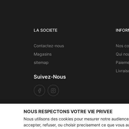
LA SOCIETE
INFOR
Contactez-nous
Nos co
Magasins
Qui no
sitemap
Paieme
Livrais
Suivez-Nous
NOUS RESPECTONS VOTRE VIE PRIVEE
Nous utilisons des cookies pour mesurer notre audienc
Conges annuels
Notre boutique sera fermée du 07/
accepter, refuser, ou choisir precisement ce que vous a