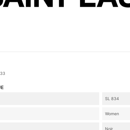
333
UE
SL 834
Women
Noir