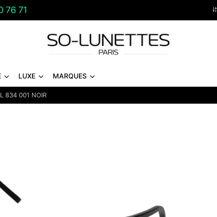
0 76 71
E
LUXE
MARQUES
L 834 001 NOIR