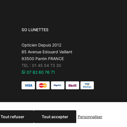
SO LUNETTES
Opticien Depuis 2012
85 Avenue Edouard Vaillant
93500 Pantin FRANCE
TEL : 01 45 54 73 30
07 82 60 76 71
Tout refuser
Tout accepter
Personnaliser
e période seront prépares et expédies a partir du
×