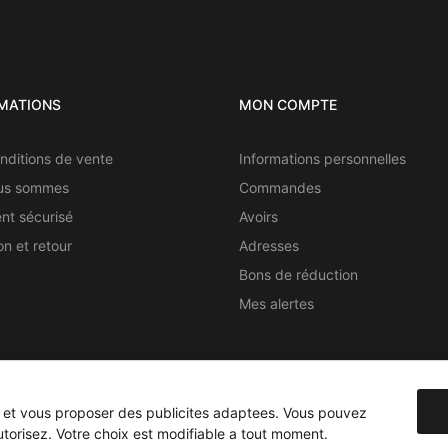
MATIONS
MON COMPTE
nditions de vente
Informations personnelles
us sommes
Commandes
nt sécurisé
Avoirs
on et retour
Adresses
Bons de réduction
Mes alertes
e et vous proposer des publicites adaptees. Vous pouvez
08/2026 au 28/08/2026 inclus. Les commandes passées pendant cett
utorisez. Votre choix est modifiable a tout moment.
29/08/2026.