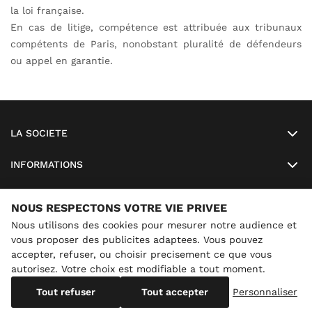
la loi française.
En cas de litige, compétence est attribuée aux tribunaux
compétents de Paris, nonobstant pluralité de défendeurs
ou appel en garantie.
LA SOCIETE
INFORMATIONS
MON COMPTE
NOUS RESPECTONS VOTRE VIE PRIVEE
Nous utilisons des cookies pour mesurer notre audience et
SO LUNETTES
vous proposer des publicites adaptees. Vous pouvez
accepter, refuser, ou choisir precisement ce que vous
autorisez. Votre choix est modifiable a tout moment.
×
Conges annuels
Nous sommes actuellement en congés
Tout refuser
Tout accepter
Personnaliser
Copyright
SO-LUNETTES
. All Rights Reserved
jusqu'au 28/08/2026 inclus. Vous pouvez continuer a
commander : les expéditions reprennent le 29/08/2026.