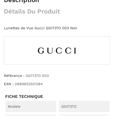
Détails Du Produit
Lunettes de Vue Gucci GG1737O 003 Noir
Référence :
GG1737O 003
EAN :
0889652501284
FICHE TECHNIQUE
Modele
GG1737O