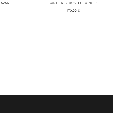
HAVANE
CARTIER CT0512O 004 NOIR
1 170,00 €