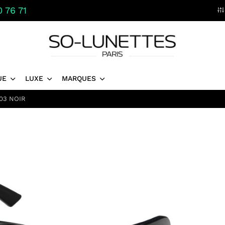
 76 71
UE
LUXE
MARQUES
03 NOIR