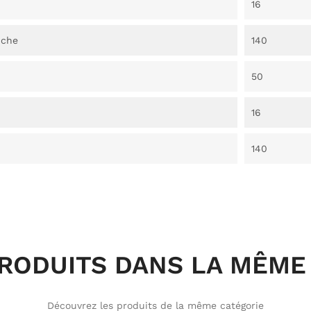
16
nche
140
50
16
140
PRODUITS DANS LA MÊME 
Découvrez les produits de la même catégorie