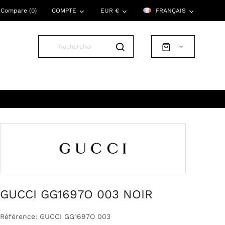
Compare (
0
)
COMPTE
EUR €
FRANÇAIS
GUCCI GG1697O 003 NOIR
Référence: GUCCI GG1697O 003