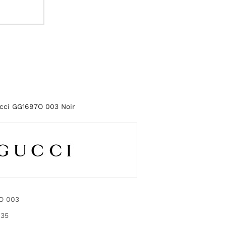
cci GG1697O 003 Noir
O 003
35