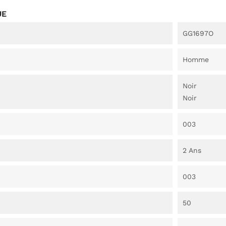
UE
GG1697O
Homme
Noir
Noir
003
2 Ans
003
50