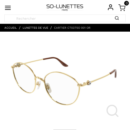
0
ACCUEIL
LUNETTES DE VUE
CARTIER CT0375O 001 OR