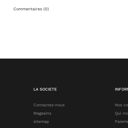
Commentaires (0)
LA SOCIETE
INFOR
Contactez-nous
Nos co
Magasins
Qui n
sitemap
Paieme