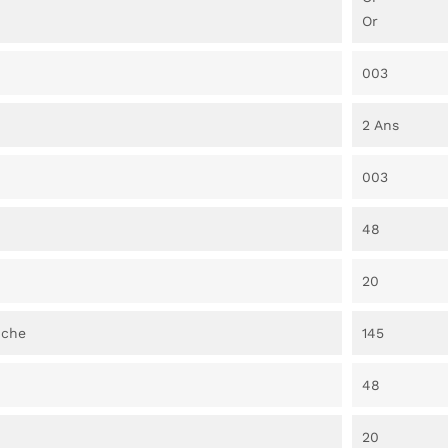
Or
003
2 Ans
003
48
20
nche
145
48
20