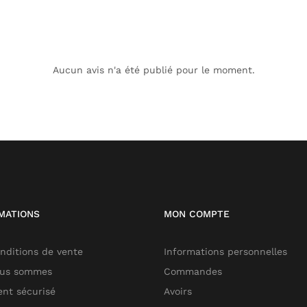
Aucun avis n'a été publié pour le moment.
MATIONS
MON COMPTE
nditions de vente
Informations personnelles
ous sommes
Commandes
nt sécurisé
Avoirs