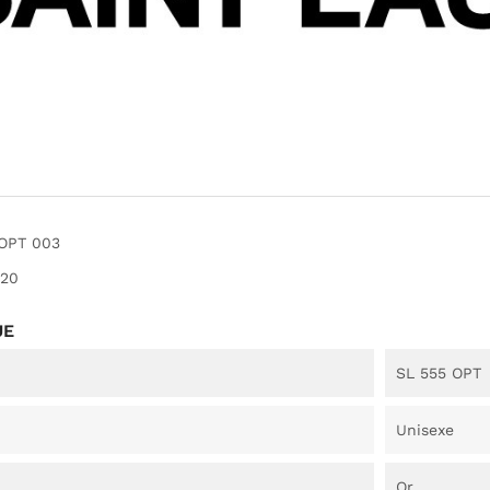
 OPT 003
20
UE
SL 555 OPT
Unisexe
Or