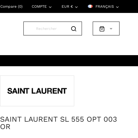
Compare (
0
)
COMPTE
EUR €
FRANÇAIS
SAINT LAURENT SL 555 OPT 003
OR