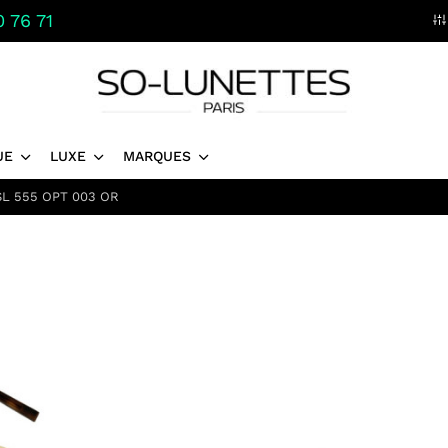
 76 71
UE
LUXE
MARQUES
L 555 OPT 003 OR