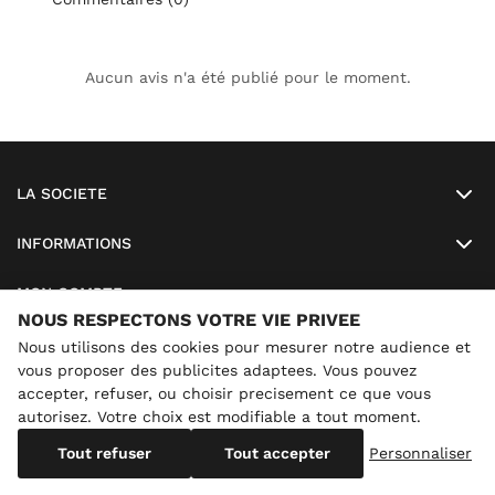
Aucun avis n'a été publié pour le moment.
LA SOCIETE
INFORMATIONS
MON COMPTE
NOUS RESPECTONS VOTRE VIE PRIVEE
SO LUNETTES
Nous utilisons des cookies pour mesurer notre audience et
vous proposer des publicites adaptees. Vous pouvez
accepter, refuser, ou choisir precisement ce que vous
autorisez. Votre choix est modifiable a tout moment.
×
Conges annuels
Nous sommes actuellement en congés
Copyright
SO-LUNETTES
. All Rights Reserved
Tout refuser
Tout accepter
Personnaliser
jusqu'au 28/08/2026 inclus. Vous pouvez continuer a
commander : les expéditions reprennent le 29/08/2026.