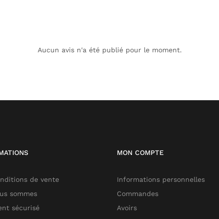
Aucun avis n'a été publié pour le moment.
MATIONS
MON COMPTE
nditions de vente
Informations personnelles
ous sommes
Commandes
nt sécurisé
Avoirs