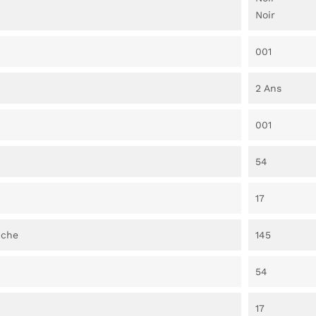
Noir
001
2 Ans
001
54
17
nche
145
54
17