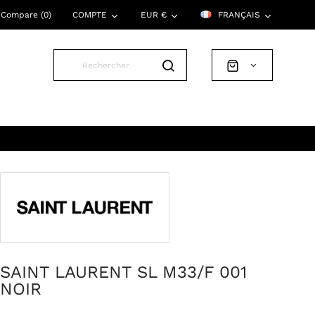
Compare (
0
)
COMPTE
EUR €
FRANÇAIS
SAINT LAURENT SL M33/F 001
NOIR