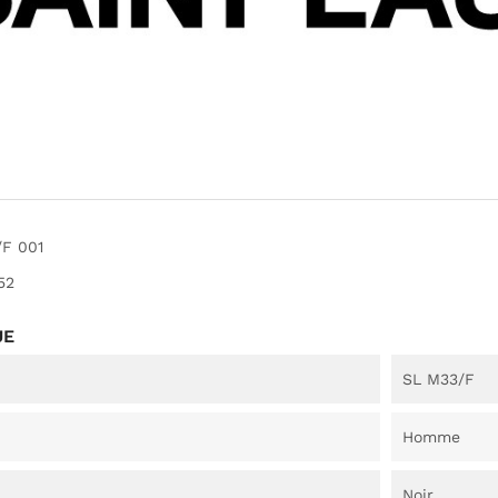
/F 001
52
UE
SL M33/F
Homme
Noir