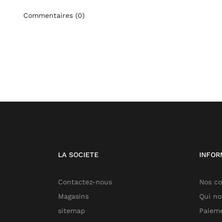
Commentaires (0)
LA SOCIETE
INFOR
Contactez-nous
Nos co
Magasins
Qui n
sitemap
Paieme