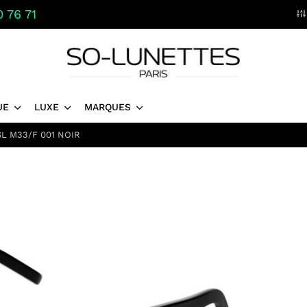
 76 71
UE
LUXE
MARQUES
L M33/F 001 NOIR