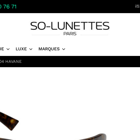
 76 71
UE
LUXE
MARQUES
004 HAVANE