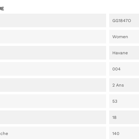
UE
GG1847O
Women
Havane
004
2 Ans
53
18
nche
140