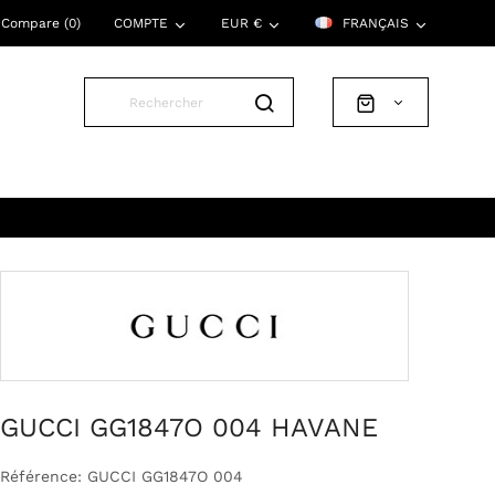
Compare (
0
)
COMPTE
EUR €
FRANÇAIS
GUCCI GG1847O 004 HAVANE
Référence: GUCCI GG1847O 004