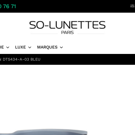
 76 71
UE
LUXE
MARQUES
N DTS434-A-03 BLEU