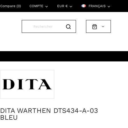
Compare (
0
)
COMPTE
EUR €
FRANÇAIS
DITA WARTHEN DTS434-A-03
BLEU