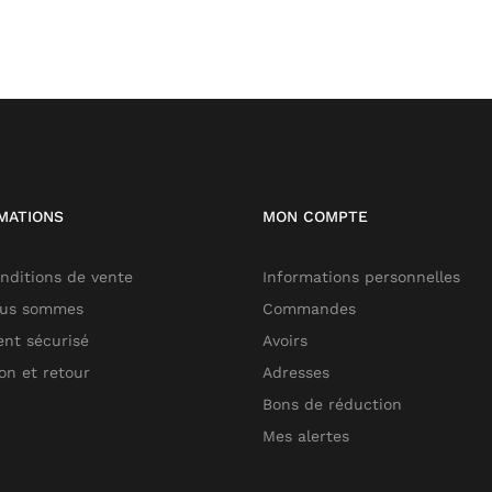
MATIONS
MON COMPTE
nditions de vente
Informations personnelles
ous sommes
Commandes
nt sécurisé
Avoirs
son et retour
Adresses
Bons de réduction
Mes alertes