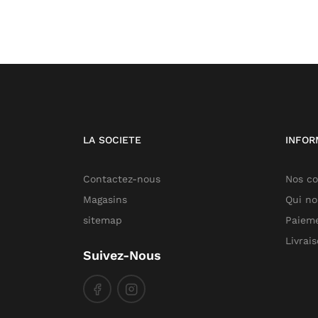
LA SOCIETE
INFOR
Contactez-nous
Nos co
Magasins
Qui n
sitemap
Paieme
Livrai
Suivez-Nous