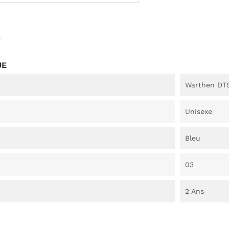
7
UE
Warthen DT
Unisexe
Bleu
03
2 Ans