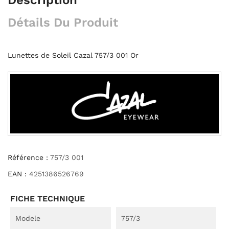
Détails Du Produit
Lunettes de Soleil Cazal 757/3 001 Or
Référence :
757/3 001
EAN :
4251386526769
FICHE TECHNIQUE
Modele
757/3