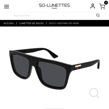
0
ACCUEIL
LUNETTES DE SOLEIL
GUCCI GG0748S 001 NOIR