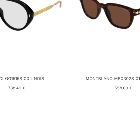
I GG1515S 004 NOIR
MONTBLANC MB0302S 01
788,40 €
558,00 €