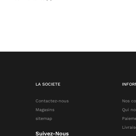
LA SOCIETE
INFOR
Contactez-nous
Nos co
Magasins
Qui n
sitemap
Paieme
Livrai
Suivez-Nous