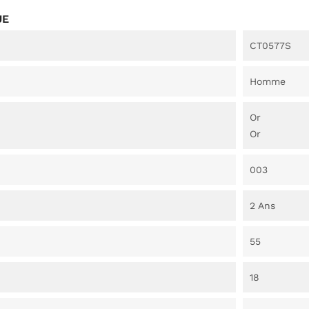
UE
CT0577S
Homme
Or
Or
003
2 Ans
55
18