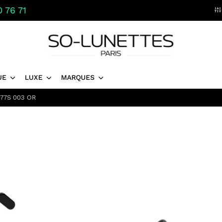
 76 71
UE
LUXE
MARQUES
77S 003 OR