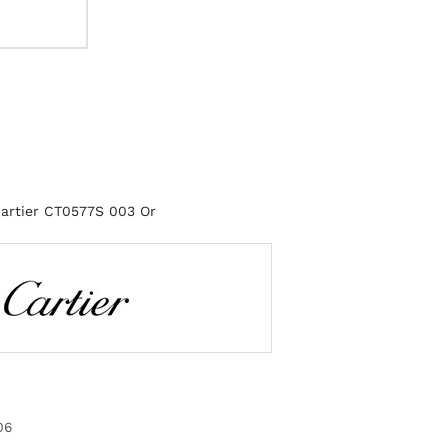
Cartier CT0577S 003 Or
06