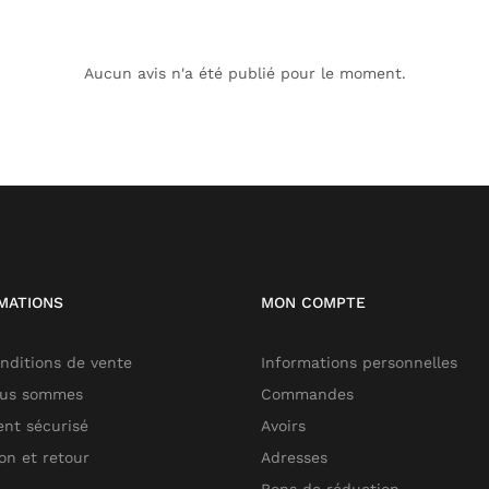
Aucun avis n'a été publié pour le moment.
MATIONS
MON COMPTE
nditions de vente
Informations personnelles
ous sommes
Commandes
nt sécurisé
Avoirs
son et retour
Adresses
Bons de réduction