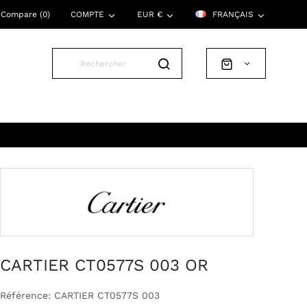
Compare (
0
)
COMPTE
EUR €
FRANÇAIS
CARTIER CT0577S 003 OR
Référence: CARTIER CT0577S 003