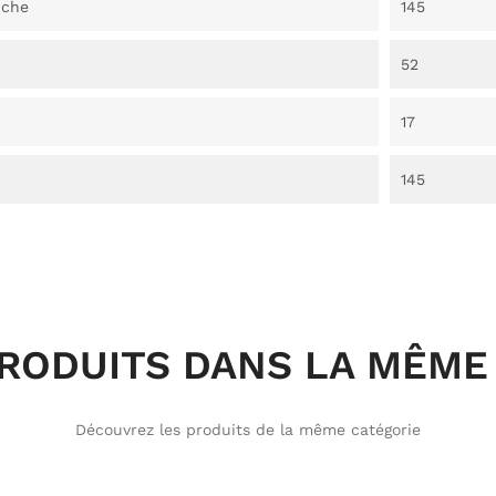
nche
145
52
17
145
PRODUITS DANS LA MÊME 
Découvrez les produits de la même catégorie