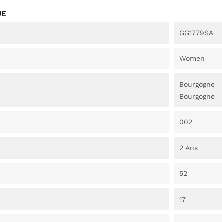
UE
GG1779SA
Women
Bourgogne
Bourgogne
002
2 Ans
52
17