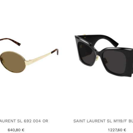
LAURENT SL 692 004 OR
SAINT LAURENT SL M119/F B
640,80 €
1 227,60 €