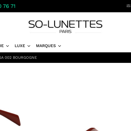
 76 71
UE
LUXE
MARQUES
9SA 002 BOURGOGNE