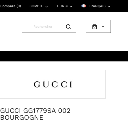
Compare (
0
)
COMPTE
EUR €
FRANÇAIS
GUCCI GG1779SA 002
BOURGOGNE